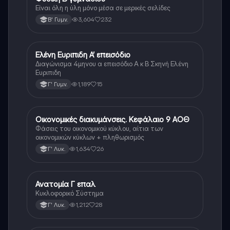
Είναι όλη η ύλη μόνο μέσα σε μερικές σελίδες
3,604
232
Β' Γυμν.
Ελένη Ευριπιδη Α’ επεισόδιο
Άλλα
Διαγώνισμα 4μηνου α επεισόδιο Α κ Β Σκηνή Ελένη
Ευριπιδη
1,189
15
Γ' Γυμν.
Οικονομικές διακυμάνσεις. Κεφάλαιο 9 ΑΟΘ
Άλλα
Φάσεις του οικονομικού κύκλου, αίτια των
οικονομικών κύκλων + πληθωρισμός
1,634
26
Γ' Λυκ.
Ανατομία Γ επαλ
Άλλα
Κυκλοφορικό Σύστημα
1,212
28
Γ' Λυκ.