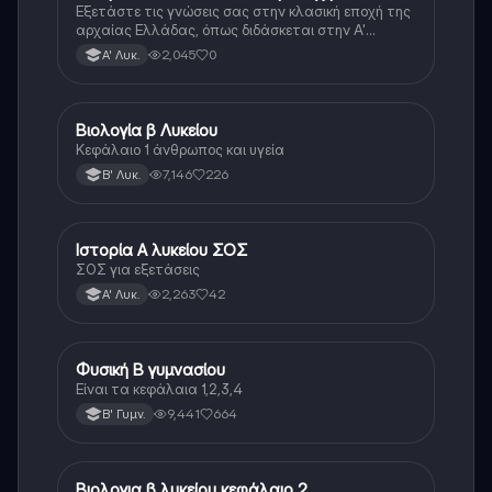
Εξετάστε τις γνώσεις σας στην κλασική εποχή της
αρχαίας Ελλάδας, όπως διδάσκεται στην Α'
Λυκείου.
2,045
0
Α' Λυκ.
Βιολογία β Λυκείου
Βιολογία
Κεφάλαιο 1 άνθρωπος και υγεία
7,146
226
Β' Λυκ.
Ιστορία Α λυκείου ΣΟΣ
Ιστορία
ΣΟΣ για εξετάσεις
2,263
42
Α' Λυκ.
Φυσική Β γυμνασίου
Φυσική
Είναι τα κεφάλαια 1,2,3,4
9,441
664
Β' Γυμν.
Βιολογια β λυκείου κεφάλαιο 2
Βιολογία