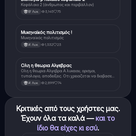
Κεφάλαιο 2 (άνθρωπος και περιβάλλον)
3,145
75
Β' Λυκ.
Μυκηναϊκός πολιτισμός !
Ιστορία
Μυκηναϊκός πολιτισμός
1,332
23
Α' Λυκ.
Ολη η θεωρια Αλγεβρας
Μαθηματικά
Ολη η θεωρια Αλγεβρα Α λυκειου, ορισμοι,
τυπολογιο, αποδειξεις. Οτι χρειαζεται να διαβασεις
για το θεωρητικο κομματι της αλγεβρας.
2,899
74
Α' Λυκ.
Κριτικές από τους χρήστες μας.
Έχουν όλα τα καλά —
και το
ίδιο θα είχες κι εσύ
.