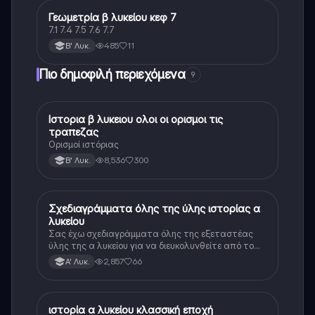
Γεωμετρία β λυκείου κεφ 7
Άλλα
7.1 7.4 7.5 7.6 7.7
485
11
Β' Λυκ.
Πιο δημοφιλή περιεχόμενα
9
Ιστορια β λυκειου ολοι οι ορισμοι τις
Ιστορία
τραπεζας
Ορισμοί ιστόριας
8,536
300
Β' Λυκ.
Σχεδιαγράμματα όλης της ύλης ιστορίας α
Ιστορία
λυκείου
Σας έχω σχεδιαγράμματα όλης της εξεταστέας
ύλης της α λυκείου για να διευκολυνθείτε από το
τεράστιο βάρος του βιβλίου
2,857
66
Α' Λυκ.
ιστορία α λυκείου κλασσική εποχή
Ιστορία