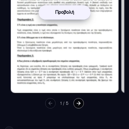
Προβολή
1
/
5