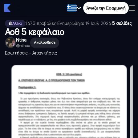
Άνοιξε την Εφαρμογή
1.673
προβολές
·
Ενημερώθηκε
19 Ιουλ 2026
·
5 σελίδες
Άλλα
Αοθ 5 κεφάλαιο
Ntina
Ακολούθησε
@
ntinaa
Ερωτήσεις - Απαντήσεις