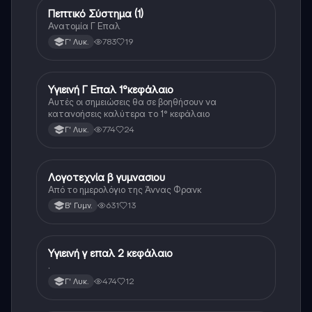
Πεπτικό Σύστημα (1)
Άλλα
Ανατομία Γ Επαλ
783
19
Γ' Λυκ.
Υγιεινή Γ Επαλ 1°κεφάλαιο
Άλλα
Αυτές οι σημειώσεις θα σε βοηθήσουν να
κατανοήσεις καλύτερα το 1° κεφάλαιο
774
24
Γ' Λυκ.
Λογοτεχνία β γυμνασιου
Άλλα
Από το ημερολόγιο της Άννας Φρανκ
631
13
Β' Γυμν.
Υγιεινή γ επαλ 2 κεφάλαιο
Άλλα
.
474
12
Γ' Λυκ.