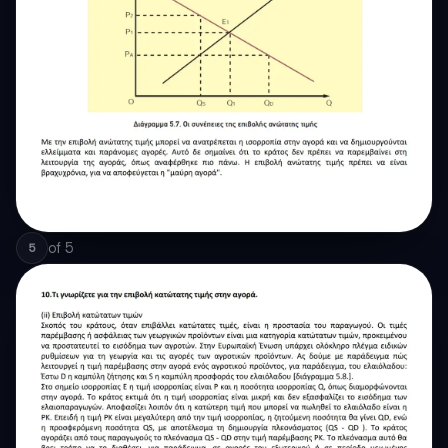
of
5
5