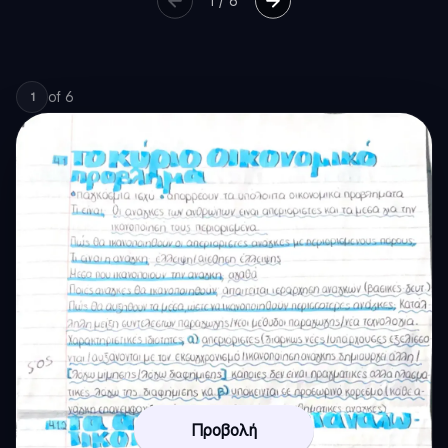
1
/
6
of
6
1
Προβολή