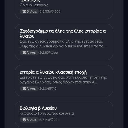
Ορισμοί ιστόριας
8,536
300
Β' Λυκ.
Σχεδιαγράμματα όλης της ύλης ιστορίας α
Ιστορία
λυκείου
Σας έχω σχεδιαγράμματα όλης της εξεταστέας
ύλης της α λυκείου για να διευκολυνθείτε από το
τεράστιο βάρος του βιβλίου
2,857
66
Α' Λυκ.
ιστορία α λυκείου κλασσική εποχή
Ιστορία
Εξετάστε τις γνώσεις σας στην κλασική εποχή της
αρχαίας Ελλάδας, όπως διδάσκεται στην Α'
Λυκείου.
2,045
0
Α' Λυκ.
Βιολογία β Λυκείου
Βιολογία
Κεφάλαιο 1 άνθρωπος και υγεία
7,146
226
Β' Λυκ.