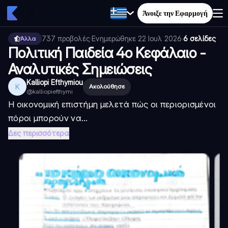
Άνοιξε την Εφαρμογή
737
προβολές
·
Ενημερώθηκε
22 Ιουλ 2026
·
6 σελίδες
Άλλα
Πολιτική Παιδεία 4ο Κεφάλαιο -
Αναλυτικές Σημειώσεις
Kalliopi Efthymiou
K
Ακολούθησε
@
kalliopiefthymi
Η οικονομική επιστήμη μελετά πώς οι περιορισμένοι
πόροι μπορούν να...
Δες περισσότερα