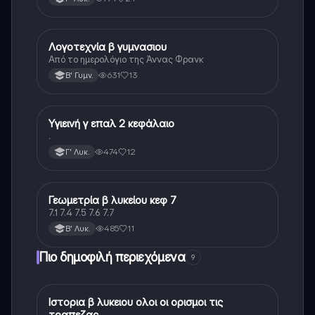
Λογοτεχνία β γυμνασιου
Άλλα
Από το ημερολόγιο της Άννας Φρανκ
631
13
Β' Γυμν.
Υγιεινή γ επαλ 2 κεφάλαιο
Άλλα
.
474
12
Γ' Λυκ.
Γεωμετρία β λυκείου κεφ 7
Άλλα
7.1 7.4 7.5 7.6 7.7
485
11
Β' Λυκ.
Πιο δημοφιλή περιεχόμενα
9
Ιστορια β λυκειου ολοι οι ορισμοι τις
Ιστορία
τραπεζας