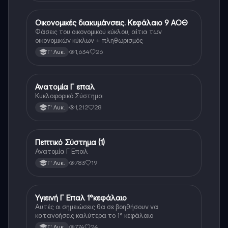
Οικονομικές διακυμάνσεις. Κεφάλαιο 9 ΑΟΘ
Άλλα
Φάσεις του οικονομικού κύκλου, αίτια των
οικονομικών κύκλων + πληθωρισμός
1,634
26
Γ' Λυκ.
Ανατομία Γ επαλ
Άλλα
Κυκλοφορικό Σύστημα
1,212
28
Γ' Λυκ.
Πεπτικό Σύστημα (1)
Άλλα
Ανατομία Γ Επαλ
783
19
Γ' Λυκ.
Υγιεινή Γ Επαλ 1°κεφάλαιο
Άλλα
Αυτές οι σημειώσεις θα σε βοηθήσουν να
κατανοήσεις καλύτερα το 1° κεφάλαιο
774
24
Γ' Λυκ.