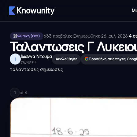
Knowunity
Μ
633
προβολές
·
Ενημερώθηκε
26 Ιουλ 2026
·
4 σ
Φυσική (Θετ.)
Ταλαντωσεις Γ Λυκειο
Ιωαννα Ντουμα
Ι
Ακολούθησε
Προσθήκη στις πηγές Goog
@
_3gts8
ταλαντωσεις σημειωσεις
of
4
1