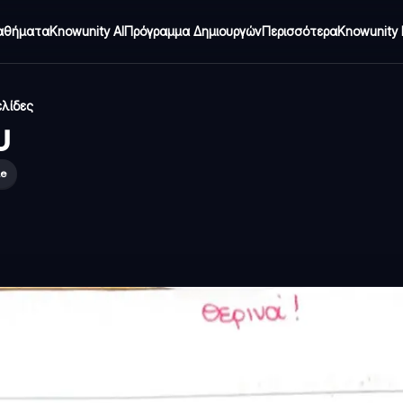
αθήματα
Knowunity AI
Πρόγραμμα Δημιουργών
Περισσότερα
Knowunity 
ελίδες
υ
le