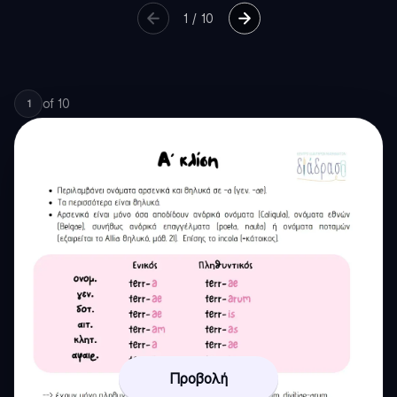
1
/
10
of
10
1
Προβολή