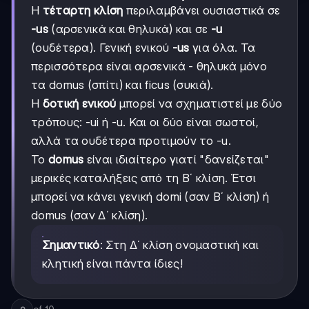
Η
τέταρτη κλίση
περιλαμβάνει ουσιαστικά σε
-us
(αρσενικά και θηλυκά) και σε
-u
(ουδέτερα). Γενική ενικού
-us
για όλα. Τα
περισσότερα είναι αρσενικά - θηλυκά μόνο
τα domus (σπίτι) και ficus (συκιά).
Η
δοτική ενικού
μπορεί να σχηματιστεί με δύο
τρόπους: -ui ή -u. Και οι δύο είναι σωστοί,
αλλά τα ουδέτερα προτιμούν το -u.
Το
domus
είναι ιδιαίτερο γιατί "δανείζεται"
μερικές καταλήξεις από τη Β΄ κλίση. Έτσι
μπορεί να κάνει γενική domi (σαν Β΄ κλίση) ή
domus (σαν Δ΄ κλίση).
Σημαντικό
: Στη Δ΄ κλίση ονομαστική και
κλητική είναι πάντα ίδιες!