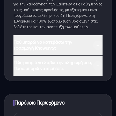
για την καθοδήγηση των μαθητών στις καθημερινές
τους μαθησιακές προκλήσεις, με εξατομικευμένα
προγράμματα μελέτης, κουίζ ή Περιεχόμενα στη
Συνομιλία και 100% εξατομίκευση βασισμένη στις
δεξιότητες και την ανάπτυξη των μαθητών.
Πού μπορώ να κατεβάσω την
εφαρμογή Knowunity;
Μπορείτε να κατεβάσετε την εφαρμογή από το
Πώς μπορώ να λάβω την πληρωμή μου;
Google Play Store και το Apple App Store.
Πόσα μπορώ να κερδίσω;
Ναι, έχετε δωρεάν πρόσβαση στο περιεχόμενο της
εφαρμογής και στον AI companion μας. Για να
ξεκλειδώσετε ορισμένες λειτουργίες της εφαρμογής,
μπορείτε να αγοράσετε το Knowunity Pro.
Παρόμοιο Περιεχόμενο