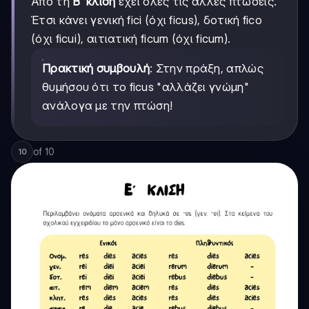
Από τη
Β΄ κλίση
έχει όλες τις άλλες πτώσεις.
Έτσι κάνει γενική fici (όχι ficus), δοτική fico
(όχι ficui), αιτιατική ficum (όχι ficum).
Πρακτική συμβουλή
: Στην πράξη, απλώς
θυμήσου ότι το ficus "αλλάζει γνώμη"
ανάλογα με την πτώση!
of
10
10