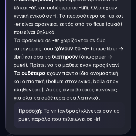
us
και
-er
, και ουδέτερα σε
-um
. Όλα έχουν
γενική ενικού σε
-i
. Τα περισσότερα σε -us και
-er είναι αρσενικά, εκτός από το ficus (συκιά)
που είναι θηλυκό.
Τα αρσενικά σε
-er
χωρίζονται σε δύο
κατηγορίες: όσα
χάνουν το -e-
(όπως liber →
libri) και όσα το
διατηρούν
(όπως puer →
pueri). Πρέπει να τα μάθεις έναν προς έναν!
Τα
ουδέτερα
έχουν πάντα ίδια ονομαστική
και αιτιατική (bellum στον ενικό, bella στον
πληθυντικό). Αυτός είναι βασικός κανόνας
για όλα τα ουδέτερα στα λατινικά.
Προσοχή
: Το vir (άνδρας) κλίνεται σαν το
puer, παρόλο που τελειώνει σε -ir!