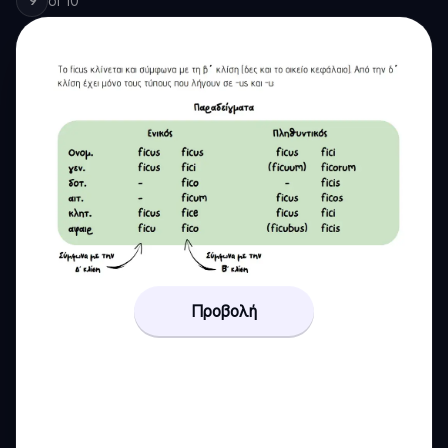
of
10
9
Προβολή