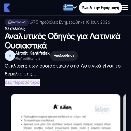
Άνοιξε την Εφαρμογή
1.973
προβολές
·
Ενημερώθηκε
18 Ιουλ 2026
·
Λατινικά
10 σελίδες
Αναλυτικός Οδηγός για Λατινικά
Ουσιαστικά
Afroditi Kantifedaki
A
Ακολούθησε
@
afroditikantife
Οι κλίσεις των ουσιαστικών στα Λατινικά είναι το
θεμέλιο της...
Δες περισσότερα