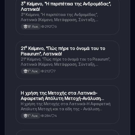
3⁰ Κείμενο, "Η περιπέτεια της Ανδρομέδας",
Λατινικά
Λατινικά!
3⁰ Κείμενο, "Η περιπέτεια της Ανδρομέδας",
Λατινικά (Κείμενο, Μετάφραση, Σύνταξη,
Λεξιλόγιο)🤓
292
6
Β' Λυκ.
21⁰ Κείμενο, "Πώς πήρε το όνομά του το
Λατινικά
Pisaurum", Λατινικά!
21⁰ Κείμενο, "Πώς πήρε το όνομά του το Pisaurum",
Λατινικά (Κείμενο, Μετάφραση, Σύνταξη,
Λεξιλόγιο, Ετυμολογικά, Κλιτικοί Πίνακες)🤓
212
7
Γ' Λυκ.
Η χρήση της Μετοχής στα Λατινικά-
Λατινικά
Αφαιρετική Απόλυτη Μετοχή-Ανάλυση
Μετοχής σε Δευτερεύουσα Πρόταση!
Η χρήση της Μετοχής στα Λατινικά-Η Αφαιρετική
Απόλυτη Μετοχή και τα είδη της - Ανάλυση
Μετοχής σε Δευτερεύουσα Πρόταση στα Λατινικά!
284
4
Γ' Λυκ.
🤓