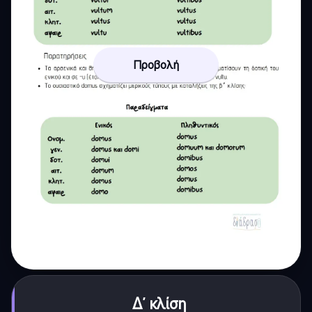
Προβολή
Δ΄ κλίση