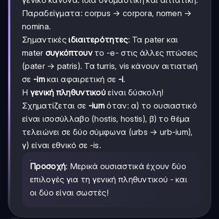
γενικό κανόνα: ίδια ονομαστική και αιτιατική.
Παραδείγματα: corpus → corpora, nomen →
nomina.
Σημαντικές
ιδιαιτερότητες
: Τα pater και
mater
συγκόπτουν
το -e- στις άλλες πτώσεις
(pater → patris). Τα turris, vis κάνουν αιτιατική
σε
-im
και αφαιρετική σε
-i
.
Η
γενική πληθυντικού
είναι δύσκολη!
Σχηματίζεται σε
-ium
όταν: α) το ουσιαστικό
είναι ισοσύλλαβο (hostis, hostis), β) το θέμα
τελειώνει σε δύο σύμφωνα (urbs → urb-ium),
γ) είναι εθνικό σε -is.
Προσοχή
: Μερικά ουσιαστικά έχουν δύο
επιλογές για τη γενική πληθυντικού - και
οι δύο είναι σωστές!