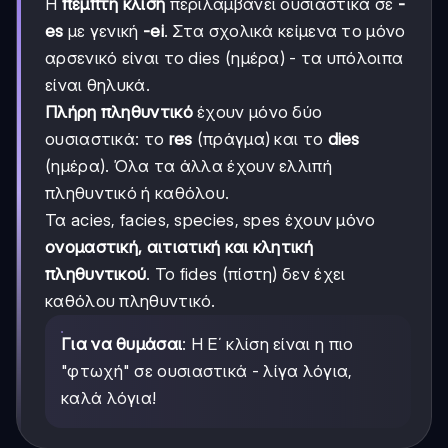
Η
πέμπτη κλίση
περιλαμβάνει ουσιαστικά σε
-
es
με γενική
-ei
. Στα σχολικά κείμενα το μόνο
αρσενικό είναι το dies (ημέρα) - τα υπόλοιπα
είναι θηλυκά.
Πλήρη πληθυντικό
έχουν μόνο δύο
ουσιαστικά: το
res
(πράγμα) και το
dies
(ημέρα). Όλα τα άλλα έχουν ελλιπή
πληθυντικό ή καθόλου.
Τα acies, facies, species, spes έχουν μόνο
ονομαστική, αιτιατική και κλητική
πληθυντικού
. Το fides (πίστη) δεν έχει
καθόλου πληθυντικό.
Για να θυμάσαι
: Η Ε΄ κλίση είναι η πιο
"φτωχή" σε ουσιαστικά - λίγα λόγια,
καλά λόγια!