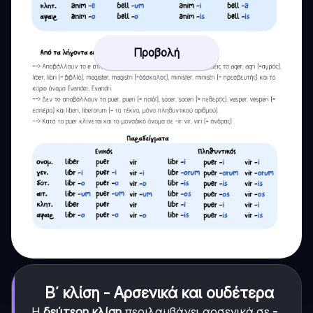
Προβολή
Β΄ κλίση - Αρσενικά και ουδέτερα
Η
δεύτερη κλίση
περιλαμβάνει αρσενικά σε
-