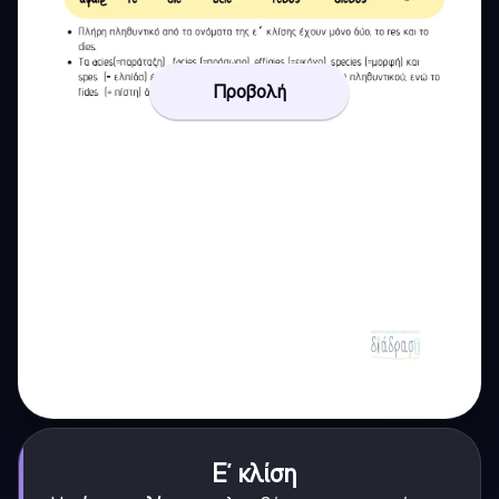
Προβολή
Ε΄ κλίση