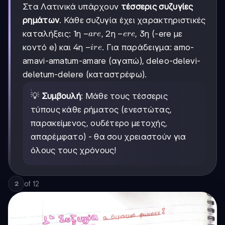
Στα Λατινικά υπάρχουν
τέσσερις συζυγίες
ρημάτων
. Κάθε συζυγία έχει χαρακτηριστικές
-
−
-
−
καταλήξεις: 1η
, 2η
, 3η (-ere με
a
re
ere
are
ere
-
−
κοντό e) και 4η
. Για παράδειγμα: amo-
i
re
ire
amavi-amatum-amare (αγαπώ), deleo-delevi-
deletum-delere (καταστρέφω).
💡
Συμβουλή
: Μάθε τους τέσσερις
τύπους κάθε ρήματος (ενεστώτας,
παρακείμενος, ουδέτερο μετοχής,
απαρέμφατο) - θα σου χρειαστούν για
όλους τους χρόνους!
of
12
2