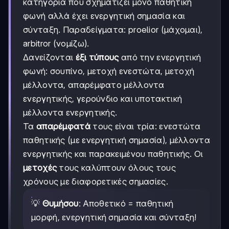
κατηγορία που σχηματίζει μόνο παθητική
φωνή αλλά έχει ενεργητική σημασία και
σύνταξη. Παραδείγματα: proelior (μάχομαι),
arbitror (νομίζω).
Δανείζονται
έξι τύπους
από την ενεργητική
φωνή: σουπίνο, μετοχή ενεστώτα, μετοχή
μέλλοντα, απαρέμφατο μέλλοντα
ενεργητικής, γερούνδιο και υποτακτική
μέλλοντα ενεργητικής.
Τα
απαρέμφατά
τους είναι τρία: ενεστώτα
παθητικής (με ενεργητική σημασία), μέλλοντα
ενεργητικής και παρακειμένου παθητικής. Οι
μετοχές
τους καλύπτουν όλους τους
χρόνους με διαφορετικές σημασίες.
💡
Θυμήσου
: Αποθετικό = παθητική
μορφή, ενεργητική σημασία και σύνταξη!