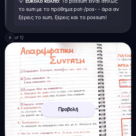
💡
Εύκολο κόλπο
: Το possum είναι απλώς
το sum με το πρόθημα pot-/pos- - άρα αν
ξέρεις το sum, ξέρεις και το possum!
of
12
6
Προβολή