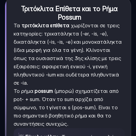
Τριτόκλιτα Επίθετα και το Ρήμα
Possum
Τα
τριτόκλιτα επίθετα
χωρίζονται σε τρεις
κατηγορίες: τρικατάληκτα (-er, -is, -e),
δικατάληκτα (-is, -is, -e) και μονοκατάληκτα
(ίδια μορφή για όλα τα γένη). Κλίνονται
όπως τα ουσιαστικά της 3ης κλίσης με τρεις
εξαιρέσεις: αφαιρετική ενικού -i, γενική
πληθυντικού -ium και ουδέτερα πληθυντικά
σε -ia.
Το ρήμα
possum
(μπορώ) σχηματίζεται από
pot- + sum. Όταν το sum αρχίζει από
σύμφωνο, το t γίνεται s (pos-sum). Είναι το
πιο σημαντικό βοηθητικό ρήμα και θα το
συναντήσεις συνεχώς.