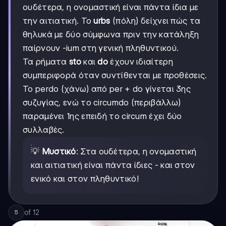
ουδέτερα, η ονομαστική είναι πάντα ίδια με
την αιτιατική. Το
urbs
(πόλη) δείχνει πώς τα
θηλυκά με δύο σύμφωνα πριν την κατάληξη
παίρνουν -ium στη γενική πληθυντικού.
Τα ρήματα
sto
και
do
έχουν ιδιαίτερη
συμπεριφορά όταν συντίθενται με προθέσεις.
Το perdo (χάνω) από per + do γίνεται 3ης
συζυγίας, ενώ το circumdo (περιβάλλω)
παραμένει 1ης επειδή το circum έχει δύο
συλλαβές.
💡
Μυστικό
: Στα ουδέτερα, η ονομαστική
και αιτιατική είναι πάντα ίδιες - και στον
ενικό και στον πληθυντικό!
of
12
5