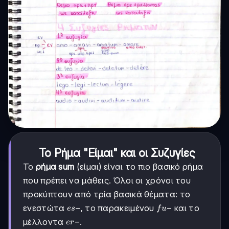
Το Ρήμα "Είμαι" και οι Συζυγίες
Το
ρήμα sum
(είμαι) είναι το πιο βασικό ρήμα
που πρέπει να μάθεις. Όλοι οι χρόνοι του
προκύπτουν από τρία βασικά θέματα: το
es-
−
fu-
−
ενεστώτα
, το παρακειμένου
και το
es
f
u
er-
−
μέλλοντα
.
er