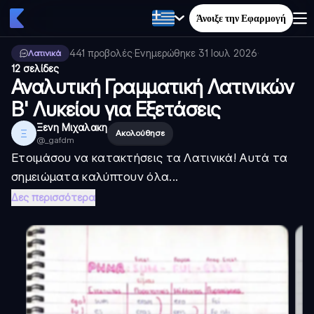
Άνοιξε την Εφαρμογή
441
προβολές
·
Ενημερώθηκε
31 Ιουλ 2026
·
Λατινικά
12 σελίδες
Αναλυτική Γραμματική Λατινικών
Β' Λυκείου για Εξετάσεις
Ξενη Μιχαλακη
Ξ
Ακολούθησε
@
_gafdm
Ετοιμάσου να κατακτήσεις τα Λατινικά! Αυτά τα
σημειώματα καλύπτουν όλα...
Δες περισσότερα