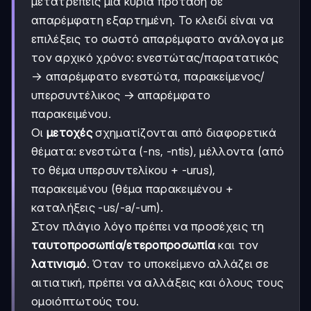
μετατρέπεις μια κύρια πρόταση σε
απαρέμφατη εξαρτημένη. Το κλειδί είναι να
επιλέξεις το σωστό απαρέμφατο ανάλογα με
τον αρχικό χρόνο: ενεστώτας/παρατατικός
→ απαρέμφατο ενεστώτα, παρακείμενος/
υπερσυντέλικος → απαρέμφατο
παρακειμένου.
Οι
μετοχές
σχηματίζονται από διαφορετικά
θέματα: ενεστώτα (-ns, -ntis), μέλλοντα (από
το θέμα υπερσυντελίκου + -urus),
παρακειμένου (θέμα παρακειμένου +
καταλήξεις -us/-a/-um).
Στον πλάγιο λόγο πρέπει να προσέχεις τη
ταυτοπροσωπία/ετεροπροσωπία
και τον
λατινισμό
. Όταν το υποκείμενο αλλάζει σε
αιτιατική, πρέπει να αλλάξεις και όλους τους
ομοιόπτωτούς του.