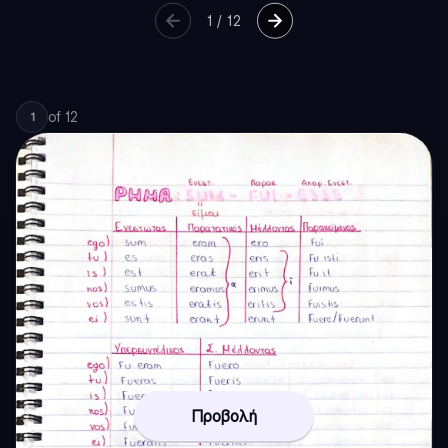
1
/
12
of
12
1
Προβολή