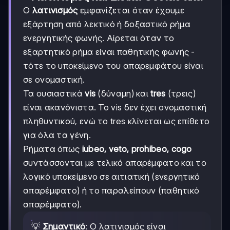
Ο
λατινισμός
εμφανίζεται όταν έχουμε
εξάρτηση από λεκτικό ή δοξαστικό ρήμα
ενεργητικής φωνής. Αίρεται όταν το
εξαρτητικό ρήμα είναι παθητικής φωνής -
τότε το υποκείμενο του απαρεμφάτου είναι
σε ονομαστική.
Τα ουσιαστικά
vis
(δύναμη) και
tres
(τρεις)
είναι ακανόνιστα. Το vis δεν έχει ονομαστική
πληθυντικού, ενώ το tres κλίνεται ως επίθετο
για όλα τα γένη.
Ρήματα όπως
iubeo, veto, prohibeo, cogo
συντάσσονται με τελικό απαρέμφατο και το
λογικό υποκείμενο σε αιτιατική (ενεργητικό
απαρέμφατο) ή το παραλείπουν (παθητικό
απαρέμφατο).
💡
Σημαντικό
: Ο λατινισμός είναι